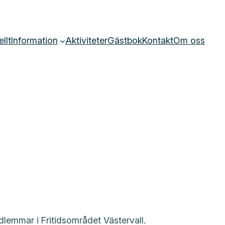
llt
Information
Aktiviteter
Gästbok
Kontakt
Om oss
dlemmar i Fritidsområdet Västervall.