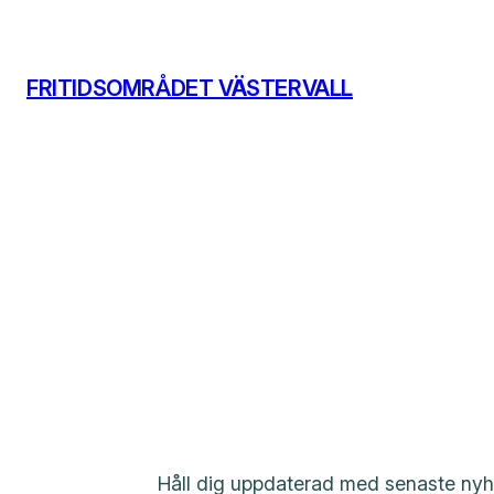
Hoppa
till
innehåll
FRITIDSOMRÅDET VÄSTERVALL
Håll dig uppdaterad med senaste nyhet