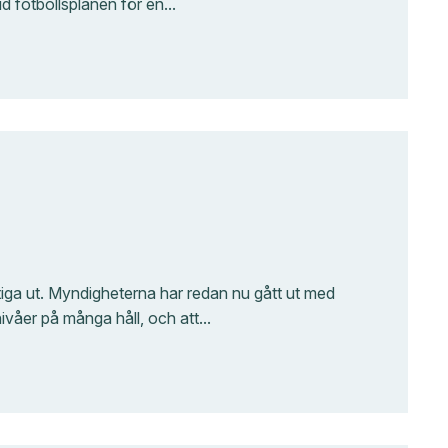
id fotbollsplanen för en…
stiga ut. Myndigheterna har redan nu gått ut med
nivåer på många håll, och att…