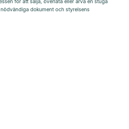
sen för att sälja, överlåta eller ärva en stuga
e nödvändiga dokument och styrelsens