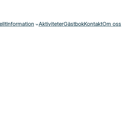
llt
Information
Aktiviteter
Gästbok
Kontakt
Om oss