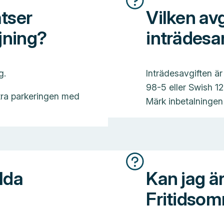
tser
Vilken avg
jning?
inträdes
g.
Inträdesavgiften är
98-5 eller Swish 1
xtra parkeringen med
Märk inbetalninge
llda
Kan jag är
Fritidsom