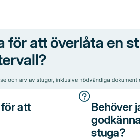
a för att överlåta en 
ervall?
åtelse och arv av stugor, inklusive nödvändiga dokume
för att
Behöver j
godkännan
stuga?