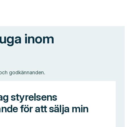
stuga inom
nt och godkännanden.
ag styrelsens
de för att sälja min