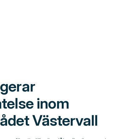
ngerar
åtelse inom
ådet Västervall