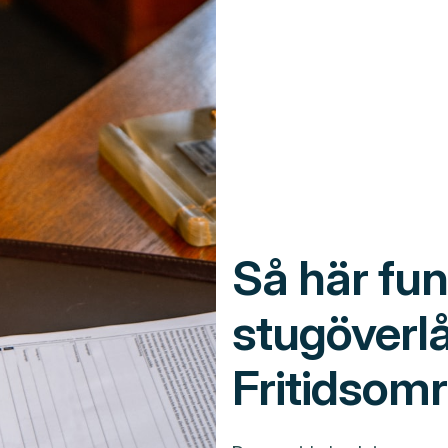
Så här fu
stugöverl
Fritidsomr