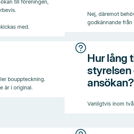
ökan till föreningen,
rbevis.
Nej, däremot behöv
godkännande från st
skickas med.
Hur lång t
styrelsen
ller bouppteckning.
ansökan?
är i original.
Vanligtvis inom två