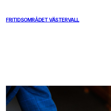
Hoppa
till
innehåll
FRITIDSOMRÅDET VÄSTERVALL