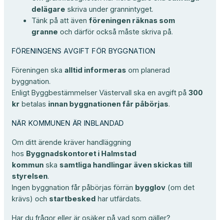
delägare
skriva under grannintyget.
Tänk på att även
föreningen räknas som
granne
och därför också måste skriva på.
FÖRENINGENS AVGIFT FÖR BYGGNATION
Föreningen ska
alltid informeras
om planerad
byggnation.
Enligt
Byggbestämmelser Västervall
ska en avgift på
300
kr
betalas
innan byggnationen får påbörjas
.
NÄR KOMMUNEN ÄR INBLANDAD
Om ditt ärende kräver handläggning
hos
Byggnadskontoret i Halmstad
kommun
ska
samtliga handlingar även skickas till
styrelsen
.
Ingen byggnation får påbörjas förrän
bygglov
(om det
krävs) och
startbesked
har utfärdats.
Har du frågor eller är osäker på vad som gäller?