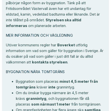
påbörjar någon form av byggnation. Tänk på att
Fritidsområdet Västervall även har ett undantag för
eldstad, kamin, vedeldad badtunna eller liknande. Det är
inte tillåtet på området.
Styrelsen ska alltid
informeras
om planerade arbeten.
MER INFORMATION OCH VÄGLEDNING
Utöver kommunens regler har
Boverket
utförlig
information om vad som gäller för byggnation i Sverige. Är
du osäker på vad som gäller i just ditt fall är du alltid
välkommen att
kontakta styrelsen
.
BYGGNATION NÄRA TOMTGRÄNS
Byggnation som placeras
minst 4,5 meter från
tomtgräns
kräver
inte
grannintyg.
Om du önskar bygga närmare än 4,5 meter
krävs
grannintyg
, och byggnationen får då
placeras
som närmast 1 meter
från tomtgränsen.
Om grannfastigheten har flera ägare ska
samtliga