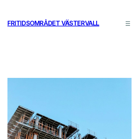
Hoppa
till
innehåll
FRITIDSOMRÅDET VÄSTERVALL